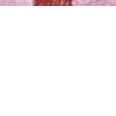
Utérin n°1
- encre - 120x200 cm - 2014 - Photo © Atelier Find Art
"Autre technique mixte, autre intime. Génital ici. Les
dessins de Christine Coste s’affairent à l’interne. Aussi
bien organique que trivial, le maillage ne fait aucun
détour quant aux patrons qu’il développe. L’œil saisit
les images, dans toute leur cruauté et leur véracité.
Mais au-delà de ces hostilités premières, le
mouvement opère, la couleur se précise, dans un
spectre qui s’étend sur une verticale de désirs et de
symboles. Passé le premier regard, les genres se
confondent pour ne laisser qu’humidité et saillance."
Mathieu Lelièvre
, Critique d'Art