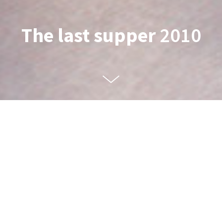
The last supper
2010
The last supper
- céramique, textile - 60x75x330 cm - 2010
The last supper
met en scène sur une table nappée de
blanc douze talons aiguilles carmin qui se liquéfient et
dont l’un, étape finale, finit par l’être. Ils entourent
l’élément central, un slip laiteux d’homme xxl
ensanglanté. Les protagonistes de la cène, objets
sexués se placent de manière désordonnée, faisant