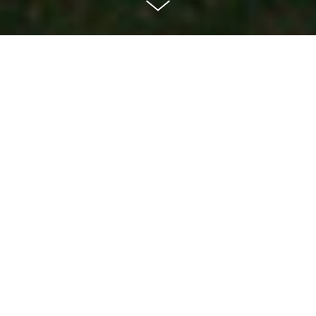
Spécimen n°2
- céramique - 31x23x22 cm - 2005
Archéologie d'une société marchande
Ce qui n’a pas de prix est sans valeur. Ce qui n’a pas de
prix ne peut être comptabilisé. Ce qui n’a pas de prix
n’existe pas.
Ainsi pense le Marché.
Dis-moi ce que tu peux acheter, je te dirai ce que tu
vaux. La règle est simple, le credo limpide, l’évaluation
facile : plus tu produis, plus tu consommes, plus tu
seras heureux.