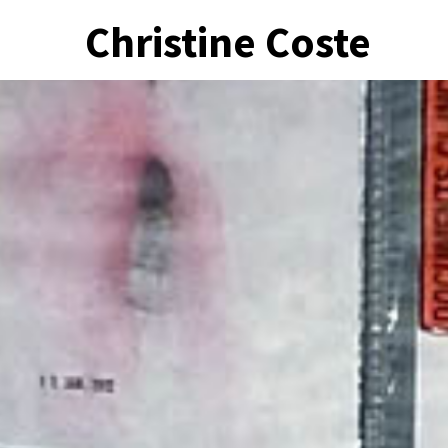
Christine Coste